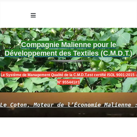
≡
Compagnie Malienne pour le
Développement des Textiles (C.M.D.T.)
Le Système de Management Qualité de la C.M.D.T.est certifié ISOL 9001:2015 -
N° 955441/r1
Le Coton, Moteur de l’Économie Malienne 