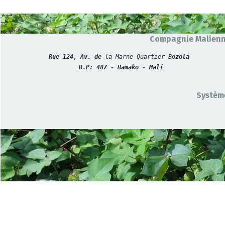
Compagnie Malienne
Rue 124, Av. de 
la Marne Quartier B
ozola
B.P: 487 - Bamako - Mali
Système