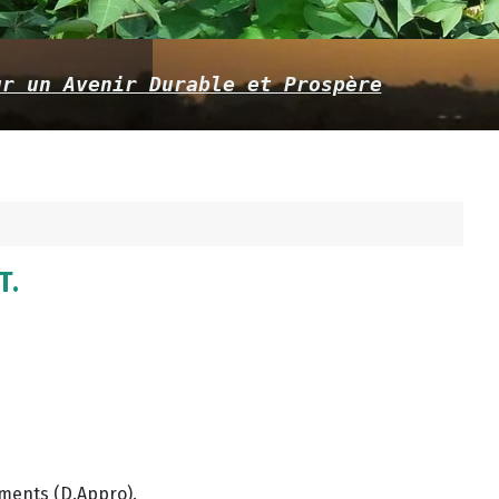
ur un Avenir Durable et Prospère
T.
ements (D.Appro).