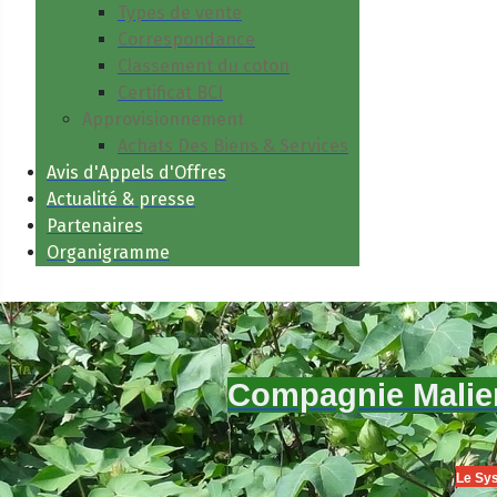
Types de vente
Correspondance
Classement du coton
Certificat BCI
Approvisionnement
Achats Des Biens & Services
Avis d'Appels d'Offres
Actualité & presse
Partenaires
Organigramme
Compagnie Malien
Le Sys