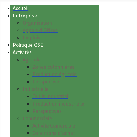
Accueil
Entreprise
Organisation
Appels d'Offres
Emplois
Politique QSE
Activités
Agricole
Zones cotonnières
Production Agricole
Perspectives
Industrielle
Outils industriel
Production industrielle
Perspectives
Commerciale
Activité Comerciale
Conditions d'achat