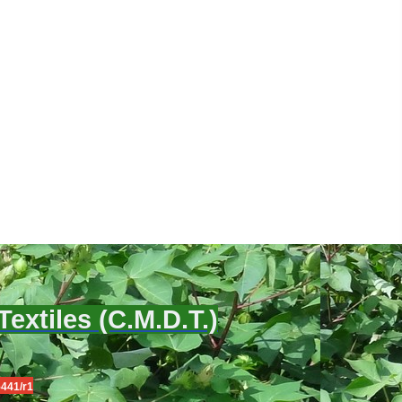
xtiles (C.M.D.T.)
5441/r1