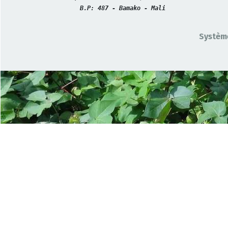
B.P: 487 - Bamako - Mali
Système