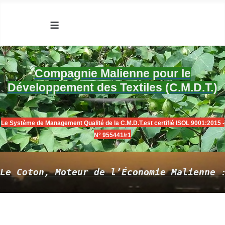
≡
Compagnie Malienne pour le
Développement des Textiles (C.M.D.T.)
Le Système de Management Qualité de la C.M.D.T.est certifié ISOL 9001:2015 -
N° 955441/r1
Le Coton, Moteur de l’Économie Malienne 