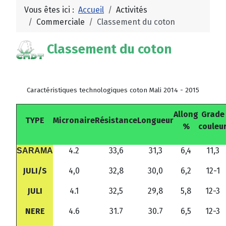
Vous êtes ici :
Accueil
Activités
Commerciale
Classement du coton
Classement du coton
Caractéristiques technologiques coton Mali 2014 - 2015
Allong
Grade
TYPE
Micronaire
Résistance
Longueur
%
couleu
4.2
33,6
31,3
6,4
11,3
SARAMA
JULI/S
4,0
32,8
30,0
6,2
12-1
JULI
4.1
32,5
29,8
5,8
12-3
NERE
4.6
31.7
30.7
6,5
12-3