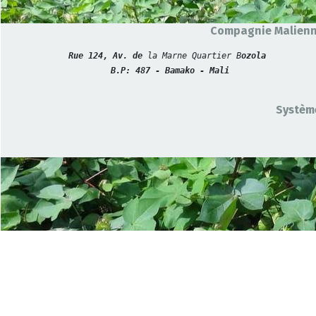
Compagnie Malienne
Rue 124, Av. de 
la Marne Quartier B
ozola
B.P: 487 - Bamako - Mali
Système