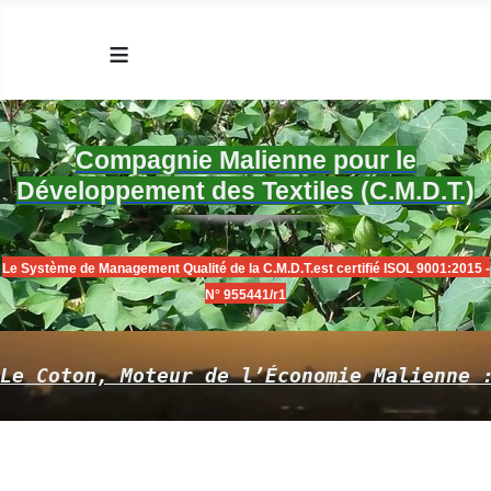
≡
Compagnie Malienne pour le
Développement des Textiles (C.M.D.T.)
Le Système de Management Qualité de la C.M.D.T.est certifié ISOL 9001:2015 -
N° 955441/r1
Le Coton, Moteur de l’Économie Malienne 